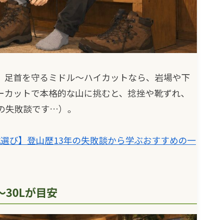
。足首を守るミドル〜ハイカットなら、岩場や下
ーカットで本格的な山に挑むと、捻挫や靴ずれ、
の失敗談です…）。
選び】登山歴13年の失敗談から学ぶおすすめの一
〜30Lが目安