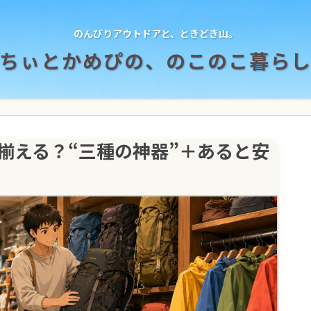
のんびりアウトドアと、ときどき山。
ちぃとかめぴの、のこのこ暮ら
揃える？“三種の神器”＋あると安