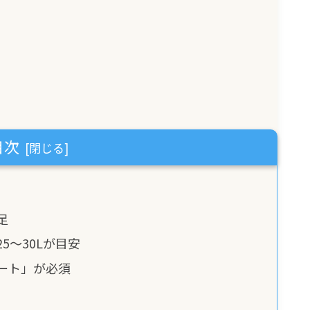
目次
足
5〜30Lが目安
ート」が必須