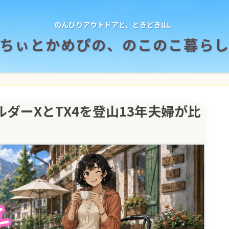
のんびりアウトドアと、ときどき山。
ちぃとかめぴの、のこのこ暮ら
ダーXとTX4を登山13年夫婦が比