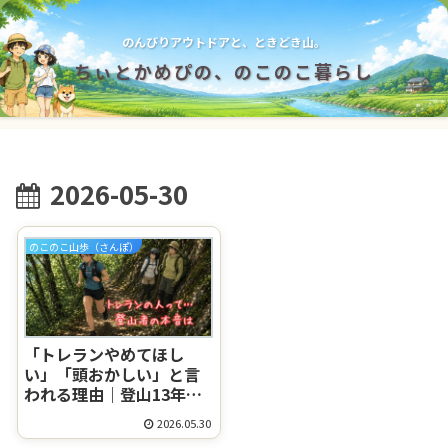
のんびりアウトドアと、ときどき山。
ちぃとかめぴの、のこのこ暮らし
2026-05-30
のこのこ山歩（さんぽ）
「トレランやめてほし
い」「頭おかしい」と言
われる理由｜登山13年夫
婦の本音と、怖いときの
2026.05.30
対処法